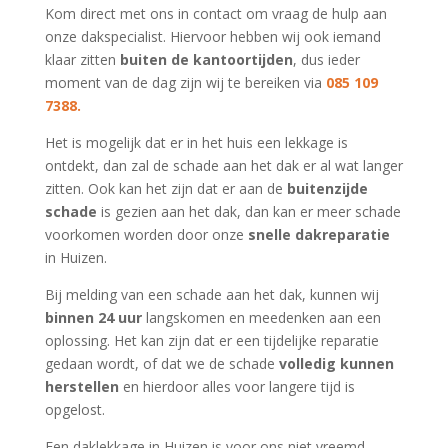
Kom direct met ons in contact om vraag de hulp aan
onze dakspecialist. Hiervoor hebben wij ook iemand
klaar zitten
buiten de kantoortijden
, dus ieder
moment van de dag zijn wij te bereiken via
085 109
7388.
Het is mogelijk dat er in het huis een lekkage is
ontdekt, dan zal de schade aan het dak er al wat langer
zitten. Ook kan het zijn dat er aan de
buitenzijde
schade
is gezien aan het dak, dan kan er meer schade
voorkomen worden door onze
snelle
dakreparatie
in Huizen.
Bij melding van een schade aan het dak, kunnen wij
binnen 24 uur
langskomen en meedenken aan een
oplossing. Het kan zijn dat er een tijdelijke reparatie
gedaan wordt, of dat we de schade
volledig kunnen
herstellen
en hierdoor alles voor langere tijd is
opgelost.
Een daklekkage in Huizen is voor ons niet vreemd,